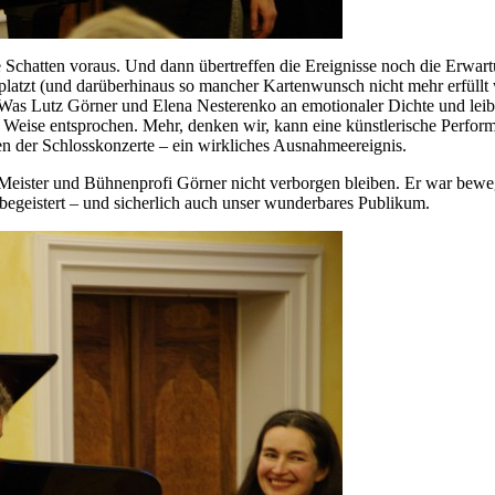
atten voraus. Und dann übertreffen die Ereignisse noch die Erwartung
n platzt (und darüberhinaus so mancher Kartenwunsch nicht mehr erfüll
gen. Was Lutz Görner und Elena Nesterenko an emotionaler Dichte und le
eise entsprochen. Mehr, denken wir, kann eine künstlerische Performan
n der Schlosskonzerte – ein wirkliches Ausnahmeereignis.
ister und Bühnenprofi Görner nicht verborgen bleiben. Er war beweg
egeistert – und sicherlich auch unser wunderbares Publikum.