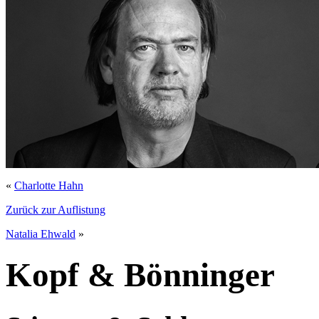
«
Charlotte Hahn
Zurück zur Auflistung
Natalia Ehwald
»
Kopf & Bönninger